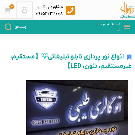
0
مشاوره رایگان:
09152223008
انواع نور پردازی تابلو تبلیغاتی💡【مستقیم،
غیرمستقیم، نئون، LED】