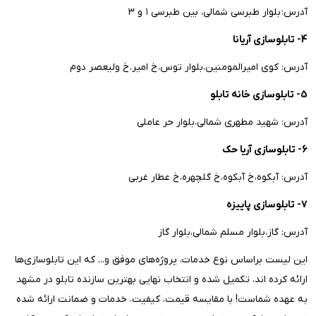
آدرس: بلوار طبرسی شمالی، بین طبرسی ۱ و ۳
4- تابلوسازی آریانا
آدرس: کوی امیرالمومنین،بلوار توس،خ امیر،خ ولیعصر دوم
5- تابلوسازی خانه تابلو
آدرس: شهید مطهری شمالی،بلوار حر عاملی
6- تابلوسازی آریا حک
آدرس: آبکوه،خ آبکوه،خ گلچهره،خ عطار غربی
7- تابلوسازی پاییزه
آدرس: گاز،بلوار مسلم شمالی،بلوار گاز
این لیست براساس نوع خدمات، پروژه‌های موفق و... که این تابلوسازی‌ها
ارائه کرده اند، تکمیل شده و انتخاب نهایی بهترین سازنده تابلو در مشهد
به عهده شماست! با مقایسه قیمت، کیفیت، خدمات و ضمانت ارائه شده