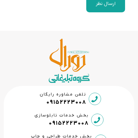
ارسال نظر
تلفن مشاوره رایگان
09152223008
بخش خدمات تابلوسازی
09152223008
بخش خدمات طراحی و چاپ