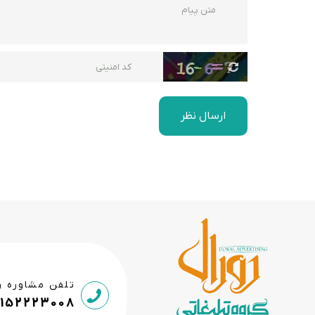
ارسال نظر
تلفن مشاوره ر
9152223008