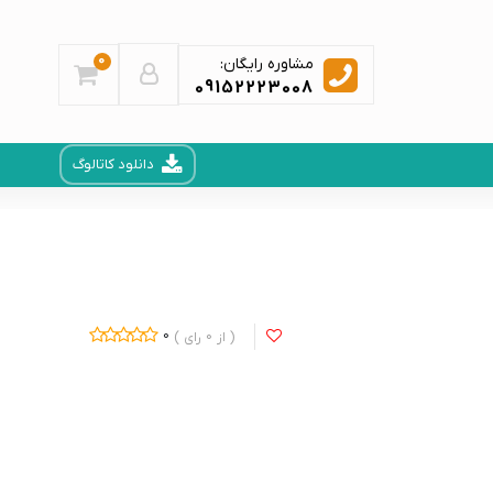
0
مشاوره رایگان:
09152223008
دانلود کاتالوگ
0
0