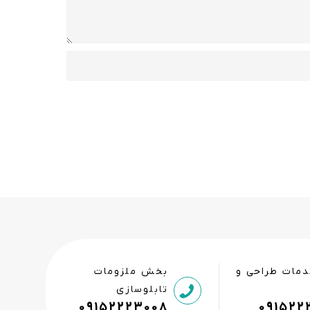
مات طراحی و
بخش ملزومات
تابلوسازی
09152223008
091522