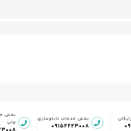
بخش خد
ایگان
بخش خدمات تابلوسازی
چاپ
09152223008
0
23008