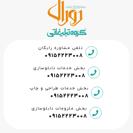
تلفن مشاوره رایگان
09152223008
بخش خدمات تابلوسازی
09152223008
بخش خدمات طراحی و چاپ
09152223008
بخش ملزومات تابلوسازی
09152223008