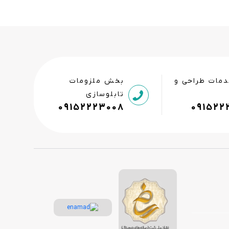
مات طراحی و
بخش ملزومات
تابلوسازی
09152223008
091522