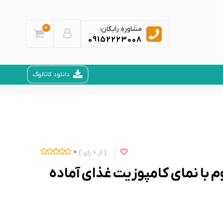
0
مشاوره رایگان:
09152223008
دانلود کاتالوگ
0
0
 با نمای کامپوزیت غذای آماده