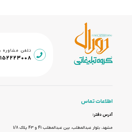
تلفن مشاوره ر
9152223008
اطلاعات تماس
آدرس دفتر:
مشهد، بلوار عبدالمطلب، بین عبدالمطلب 41 و 43 پلاک 1/8