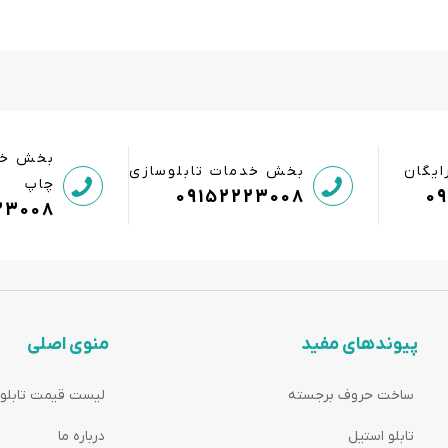
بخش خد
ایگان
بخش خدمات تابلوسازی
چاپ
09152223008
0
23008
پیوندهای مفید
منوی اصلی
ساخت حروف برجسته
لیست قیمت تابلو
تابلو استیل
درباره ما