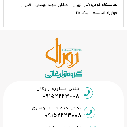
نمایشگاه خودرو آس:
تهران – خیابان شهید بهشتی – قبل از
چهارراه اندیشه – پلاک 25
تلفن مشاوره رایگان
09152223008
بخش خدمات تابلوسازی
09152223008