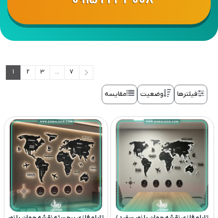
0915 222 3008
1
2
3
...
7
فیلترها
وضعیت
مقایسه
تابلو فلزی نقشه جهان با نور سفید /
تابلو فلزی برجسته نقشه جهان با نور