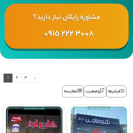
مشاوره رایگان نیاز دارید؟
0915 222 3008
1
2
3
فیلترها
وضعیت
مقایسه